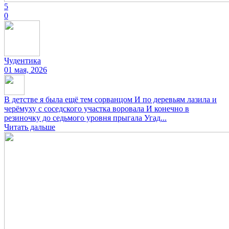
5
0
Чудентика
01 мая, 2026
В детстве я была ещё тем сорванцом И по деревьям лазила и
черёмуху с соседского участка воровала И конечно в
резиночку до седьмого уровня прыгала Угад...
Читать дальше