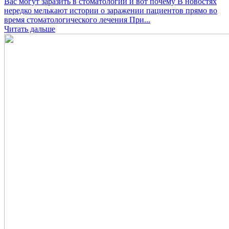
Вас могут заразить в стоматологии и вот почему В новостях
нередко мелькают истории о заражении пациентов прямо во
время стоматологического лечения При...
Читать дальше